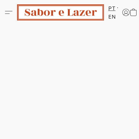
PT
EN