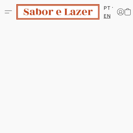
PT
EN