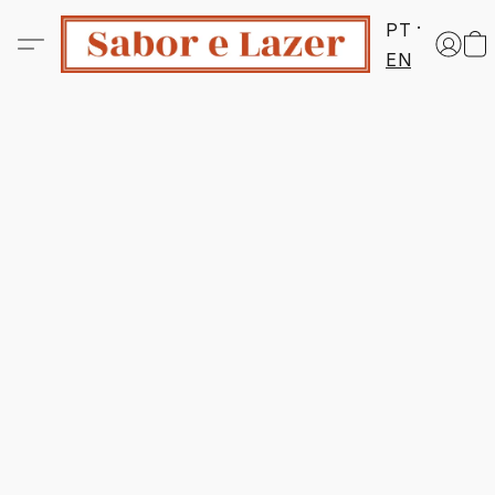
PT
EN