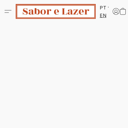
PT
EN