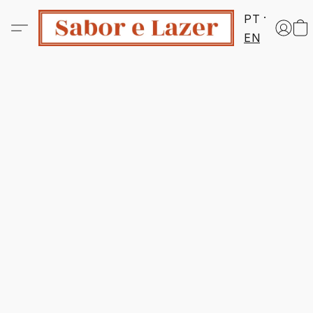
PT
EN