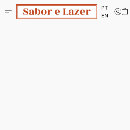
PT
EN