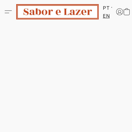
PT
EN