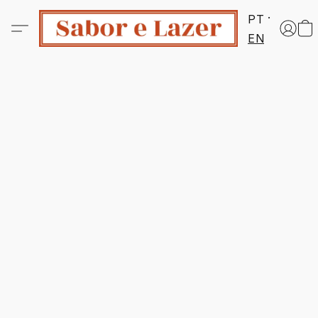
PT
EN