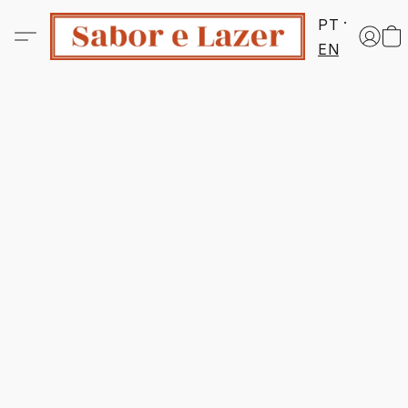
PT
EN