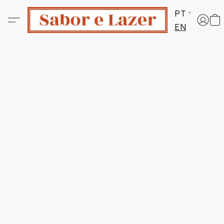
PT
EN