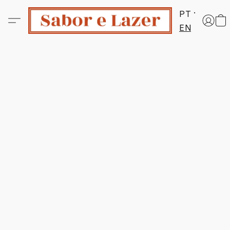
PT
EN