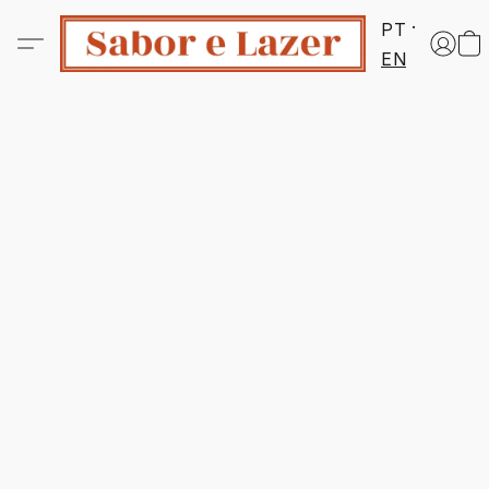
PT
EN