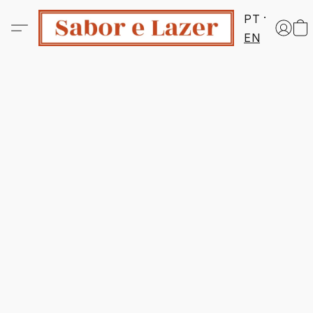
PT
EN