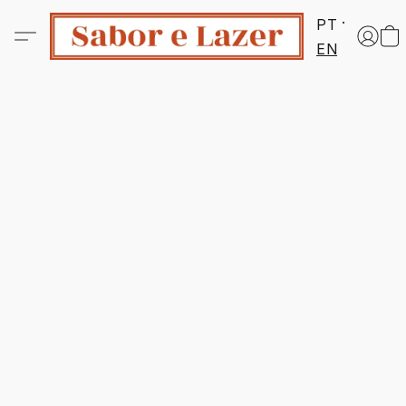
PT
EN