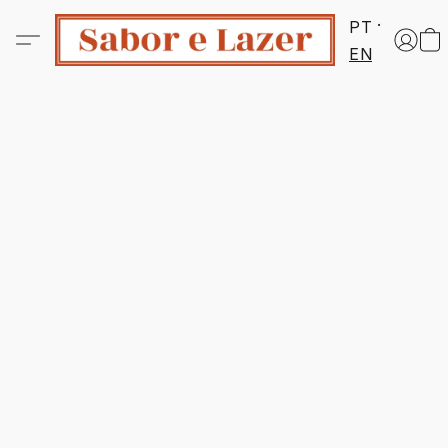
PT
EN