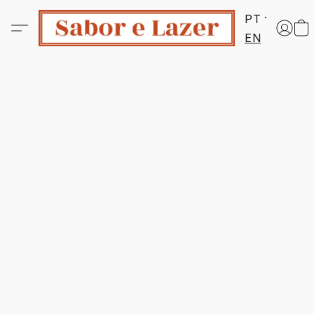
PT
EN